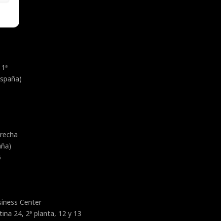
 1ª
España)
erecha
aña)
6
iness Center
ina 24, 2ª planta, 12 y 13