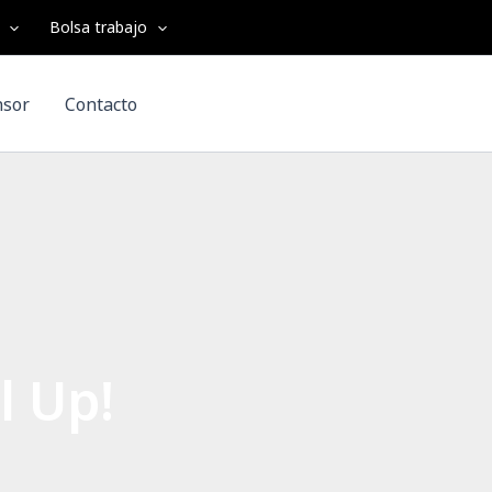
Bolsa trabajo
nsor
Contacto
l Up!