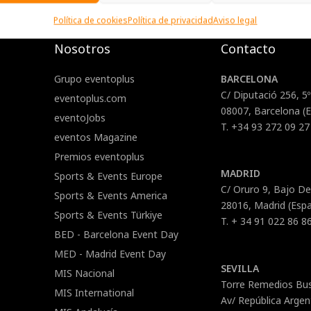
Política de cookies
Política de privacidad
Aviso legal
Nosotros
Contacto
Grupo eventoplus
BARCELONA
C/ Diputació 256, 5º
eventoplus.com
08007, Barcelona (
eventoJobs
T. +34 93 272 09 27
eventos Magazine
Premios eventoplus
MADRID
Sports & Events Europe
C/ Oruro 9, Bajo D
Sports & Events America
28016, Madrid (Esp
Sports & Events Türkiye
T. + 34 91 022 86 8
BED - Barcelona Event Day
MED - Madrid Event Day
SEVILLA
MIS Nacional
Torre Remedios Bus
MIS International
Av/ República Argent