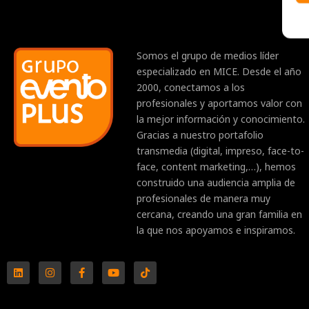
Somos el grupo de medios líder
especializado en MICE. Desde el año
2000, conectamos a los
profesionales y aportamos valor con
la mejor información y conocimiento.
Gracias a nuestro portafolio
transmedia (digital, impreso, face-to-
face, content marketing,…), hemos
construido una audiencia amplia de
profesionales de manera muy
cercana, creando una gran familia en
la que nos apoyamos e inspiramos.
L
I
F
Y
T
i
n
a
o
i
n
s
c
u
k
k
t
e
t
t
e
a
b
u
o