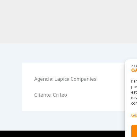
Agencia: Lapica Companies
Par
par
est
Cliente: Criteo
nav
con
Ges