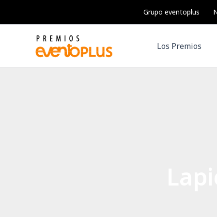
Ir
Grupo eventoplus
N
al
contenido
Los Premios
Lapi