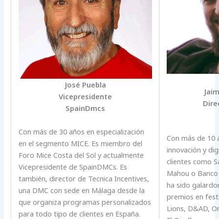
José Puebla
Jai
Vicepresidente
Dire
SpainDmcs
Con más de 30 años en especialización
Con más de 10 a
en el segmento MICE. Es miembro del
innovación y dig
Foro Mice Costa del Sol y actualmente
clientes como S
Vicepresidente de SpainDMCs. Es
Mahou o Banco 
también, director de Tecnica Incentives,
ha sido galard
una DMC con sede en Málaga desde la
premios en fes
que organiza programas personalizados
Lions, D&AD, O
para todo tipo de clientes en España.