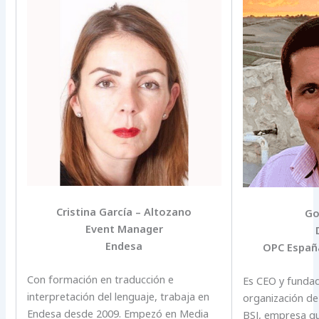
Cristina García – Altozano
Go
Event Manager
Endesa
OPC España
Con formación en traducción e
Es CEO y fundad
interpretación del lenguaje, trabaja en
organización de
Endesa desde 2009. Empezó en Media
BSJ, empresa q