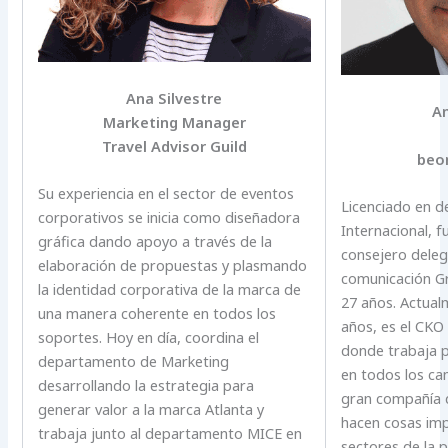
Ana Silvestre
An
Marketing Manager
Travel Advisor Guild
beo
Su experiencia en el sector de eventos
Licenciado en 
corporativos se inicia como diseñadora
Internacional, f
gráfica dando apoyo a través de la
consejero dele
elaboración de propuestas y plasmando
comunicación G
la identidad corporativa de la marca de
27 años. Actual
una manera coherente en todos los
años, es el CKO
soportes. Hoy en día, coordina el
donde trabaja p
departamento de Marketing
en todos los ca
desarrollando la estrategia para
gran compañía 
generar valor a la marca Atlanta y
hacen cosas imp
trabaja junto al departamento MICE en
sectores de la p