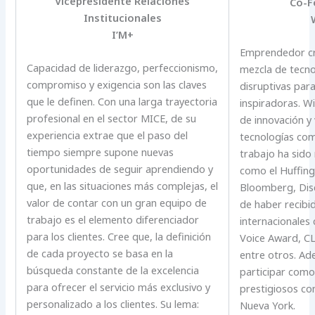
Vicepresidente Relaciones
Co-F
Institucionales
I’M+
Emprendedor cr
Capacidad de liderazgo, perfeccionismo,
mezcla de tecno
compromiso y exigencia son las claves
disruptivas par
que le definen. Con una larga trayectoria
inspiradoras. W
profesional en el sector MICE, de su
de innovación y
experiencia extrae que el paso del
tecnologías co
tiempo siempre supone nuevas
trabajo ha sido
oportunidades de seguir aprendiendo y
como el Huffing
que, en las situaciones más complejas, el
Bloomberg, Dis
valor de contar con un gran equipo de
de haber recibi
trabajo es el elemento diferenciador
internacionales
para los clientes. Cree que, la definición
Voice Award, CL
de cada proyecto se basa en la
entre otros. Ad
búsqueda constante de la excelencia
participar como
para ofrecer el servicio más exclusivo y
prestigiosos co
personalizado a los clientes. Su lema:
Nueva York.