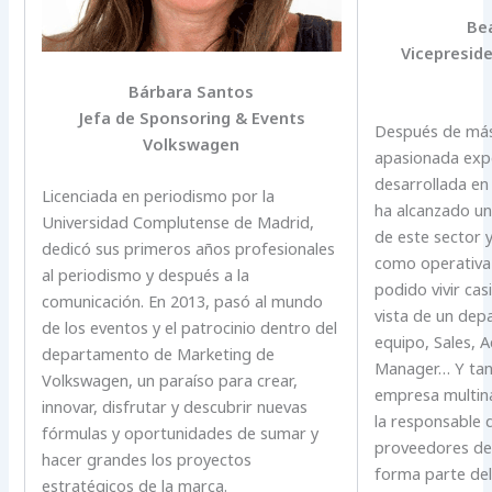
Bea
Vicepresid
Bárbara Santos
Jefa de Sponsoring & Events
Después de más
Volkswagen
apasionada exp
desarrollada en
Licenciada en periodismo por la
ha alcanzado u
Universidad Complutense de Madrid,
de este sector
dedicó sus primeros años profesionales
como operativa
al periodismo y después a la
podido vivir cas
comunicación. En 2013, pasó al mundo
vista de un dep
de los eventos y el patrocinio dentro del
equipo, Sales, 
departamento de Marketing de
Manager… Y ta
Volkswagen, un paraíso para crear,
empresa multina
innovar, disfrutar y descubrir nuevas
la responsable
fórmulas y oportunidades de sumar y
proveedores d
hacer grandes los proyectos
forma parte del
estratégicos de la marca.