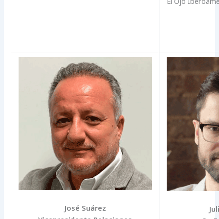
El Ojo Iberoame
José Suárez
Jul