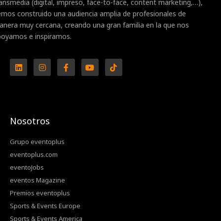
ansmedia (digital, impreso, face-to-face, content marketing,…),
mos construido una audiencia amplia de profesionales de
nera muy cercana, creando una gran familia en la que nos
poyamos e inspiramos.
L
I
F
Y
T
i
n
a
o
i
n
s
c
u
k
k
t
e
t
t
e
a
b
u
o
d
g
o
b
k
i
r
o
e
n
a
k
Nosotros
m
-
f
Grupo eventoplus
eventoplus.com
eventoJobs
eventos Magazine
Premios eventoplus
Sports & Events Europe
Sports & Events America