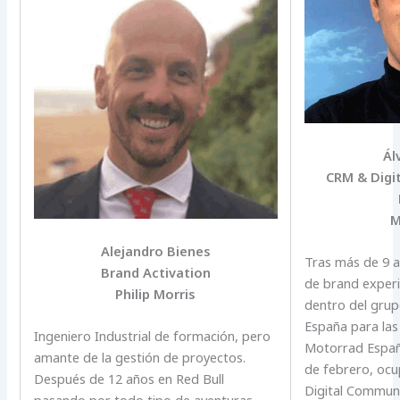
Ál
CRM & Digi
M
Alejandro Bienes
Tras más de 9 a
Brand Activation
de brand experi
Philip Morris
dentro del gr
España para l
Ingeniero Industrial de formación, pero
Motorrad Españ
amante de la gestión de proyectos.
de febrero, ocu
Después de 12 años en Red Bull
Digital Communi