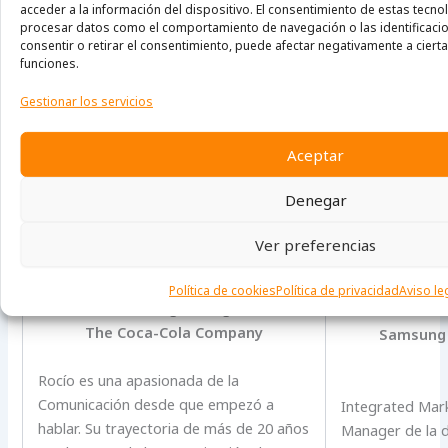
acceder a la información del dispositivo. El consentimiento de estas tecno
procesar datos como el comportamiento de navegación o las identificacion
consentir o retirar el consentimiento, puede afectar negativamente a cierta
funciones.
Gestionar los servicios
Aceptar
Denegar
Ver preferencias
Rocío Almodóvar
Sa
Europe Consumer Connections
Integr
Política de cookies
Política de privacidad
Aviso le
Marketing Manager
Communi
The Coca-Cola Company
Samsung E
Rocío es una apasionada de la
Comunicación desde que empezó a
Integrated Mar
hablar. Su trayectoria de más de 20 años
Manager de la d