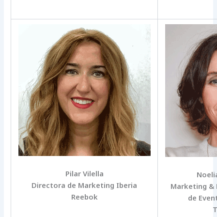
Pilar Vilella
Noel
Directora de Marketing Iberia
Marketing & 
Reebok
de Even
T