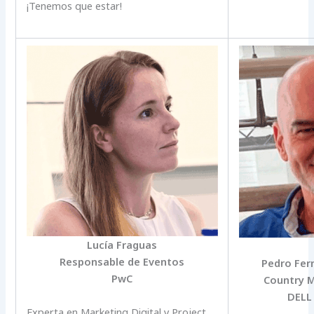
¡Tenemos que estar!
Lucía Fraguas
Responsable de Eventos
Pedro Fer
PwC
Country 
DELL
Experta en Marketing Digital y Project